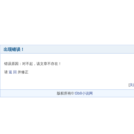
出现错误！
错误原因：对不起，该文章不存在！
请
返 回
并修正
[
关
版权所有©
t3b8小说网