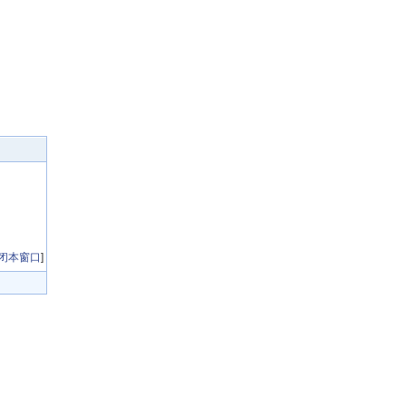
闭本窗口
]