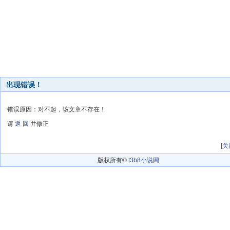
出现错误！
错误原因：对不起，该文章不存在！
请
返 回
并修正
[
关
版权所有©
t3b8小说网