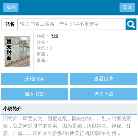
返回
首页
书名
作者：
飞檐
分类：
状态：0
更新：
最新：
开始阅读
查看目录
加入书架
点击下载
小说简介
旧简介：肆意妄为、甜蜜迷乱、隐秘放纵……别人眼里的荒
诞，就是宋殊眼中的真实。因为是她，所以纯真、神秘、狂
妄、自傲……压抑太久骄纵的x恃美行凶妖孽的x办猪...